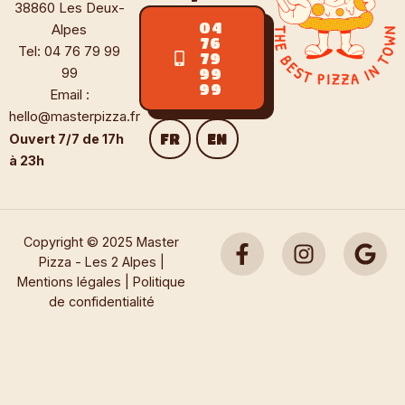
38860 Les Deux-
04
Alpes
76
Tel:
04 76 79 99
79
99
99
99
Email :
hello@masterpizza.fr
FR
EN
Ouvert 7/7 de 17h
à 23h
Copyright © 2025 Master
Pizza - Les 2 Alpes |
Mentions légales
|
Politique
de confidentialité